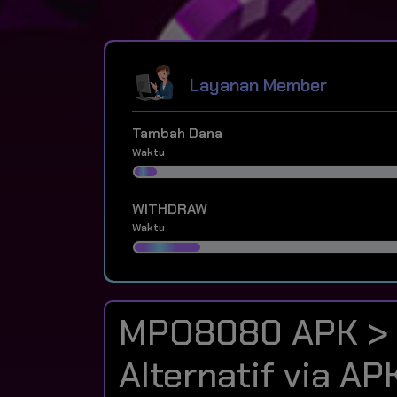
Layanan Member
Tambah Dana
Waktu
ONLINE
WITHDRAW
Waktu
ONLINE
MPO8080 APK > 
Alternatif via AP