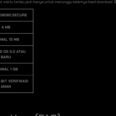
waktu terlalu jauh hanya untuk menunggu kelarnya hasil download. Ber
O8080.SECURE
4 MB
IMAL 15 MB
D OS 5.0 ATAU
BARU
IMAL 1 GB
BIT VERIFIKASI
AMAN