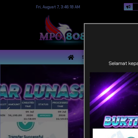
Fri, August 7, 3:46:20 AM
Slot
Live Game
Selamat kep