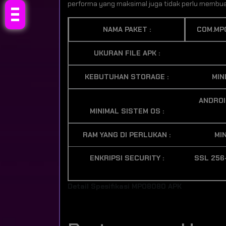
performa yang maksimal juga tidak perlu membuat 
NAMA PAKET :
COM.MP
UKURAN FILE APK :
KEBUTUHAN STORAGE :
MIN
ANDROI
MINIMAL SISTEM OS :
RAM YANG DI PERLUKAN :
MIN
ENKRIPSI SECURITY :
SSL 256-
Detail Spesifikasi MPO8080 APK