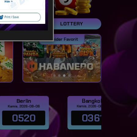
CASINO
LOTTERY
Provider Favorit
rlin
Bangkok
Bul
026-08-06
Kamis, 2026-08-06
Kamis, 
520
0361
7