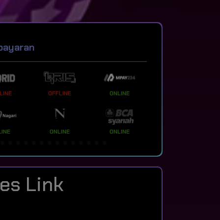
bayaran
LINE
ONLINE
ONLINE
ONLINE
LINE
ONLINE
ONLINE
ONLINE
es Link